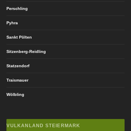
Perschling
Pyhra
Sankt Pölten
Sitzenberg-Reidling
Statzendorf
Traismauer
Wölbling
VULKANLAND STEIERMARK