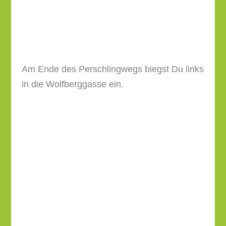
Nach dem vermutlich im 19. Jahrhundert
errichteten
Bildstock
biegst Du links in die
quer verlaufende Florianigasse ein.