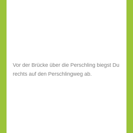
rechts auf den Perschlingweg ab.
Dieser führt wie der Name schon vermuten
lässt, der Perschling entlang, später aber in
einer Rechtskurve vom Fluss weg.