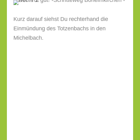
Kurz darauf siehst Du rechterhand die
Einmündung des Totzenbachs in den
Michelbach.
Kurz vor der Brücke biegst Du links auf den
neu geschaffenen und daher auf vielen
Karten noch nicht eingezeichneten Weg ab.