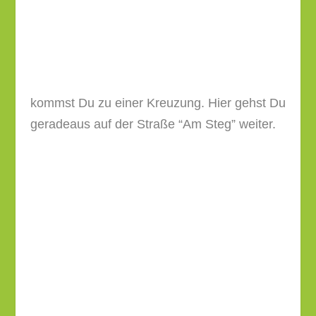
Gleich nach dem 1999 errichteten
“Marterl
am Steg”
…