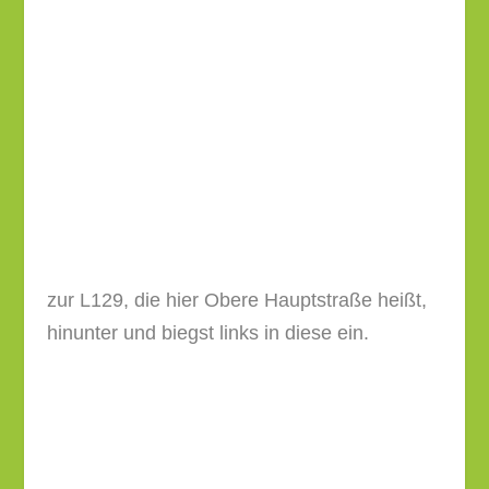
zur L129, die hier Obere Hauptstraße heißt,
hinunter und biegst links in diese ein.
Vor der Brücke über die Perschling biegst Du