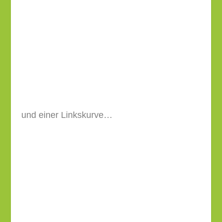
und einer Linkskurve…
kommst Du zu einer Kreuzung. Hier gehst Du
geradeaus auf der Straße “Am Steg” weiter.