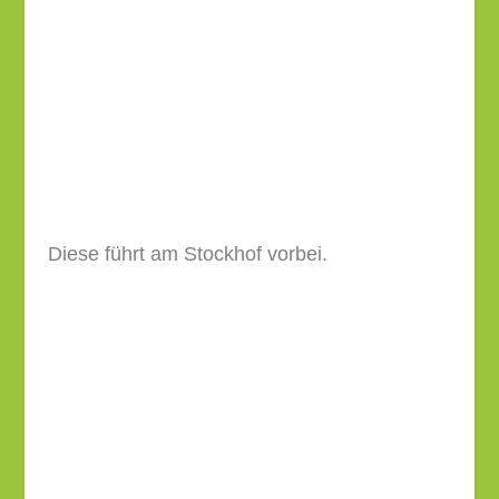
Diese führt am Stockhof vorbei.
Vor der Bahnunterführung biegst Du links ab.